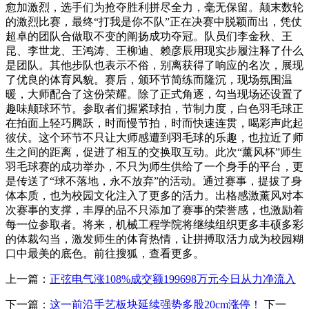
愈加激烈，选手们为抢夺胜利拼尽全力，毫无保留。颠末数轮
的激烈比赛，最终“打我是你不队”正在决赛中脱颖而出，凭仗
超卓的团队合做取不变的阐扬成功夺冠。队员们李金秋、王
昆、李世龙、王鸿涛、王柳迪、赖彦辰用现实步履注释了什么
是团队。其他步队也表示不俗，别离获得了响应的名次，展现
了优良的体育风貌。赛后，颁环节简练而隆沉，现场氛围温
暖，大师配合了这份荣耀。除了正式角逐，勾当现场还设置了
趣味颠球环节。参取者们握紧球拍，节制力度，白色羽毛球正
在拍面上轻巧腾跃，时而慢节拍，时而快速连贯，喝彩声此起
彼伏。这个环节不只让大师感遭到羽毛球的乐趣，也拉近了师
生之间的距离，促进了相互的交换取互动。此次“薰风杯”师生
羽毛球赛的成功举办，不只为师生供给了一个身手的平台，更
是传送了“球不落地，永不放弃”的活动。通过赛事，提拔了身
体本质，也为校园文化注入了更多的活力。出格感激薰风对本
次赛事的支撑，丰厚的品不只添加了赛事的荣誉感，也激励着
每一位参取者。将来，机械工程学院将继续组织更多丰硕多彩
的体裁勾当，激发师生的体育热情，让拼搏取活力成为校园糊
口中最美的底色。前往搜狐，查看更多。
上一篇：
正弦电气涨108%成交额199698万元今日从力净流入
下一篇：
这一前沿手艺板块延续强势多股20cm涨停！
下一