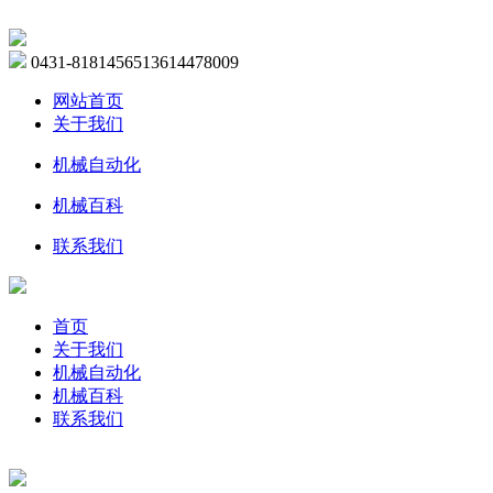
0431-81814565
13614478009
网站首页
关于我们
机械自动化
机械百科
联系我们
首页
关于我们
机械自动化
机械百科
联系我们