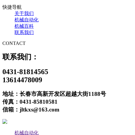
快捷导航
关于我们
机械自动化
机械百科
联系我们
CONTACT
联系我们：
0431-81814565
13614478009
地址：长春市高新开发区超越大街1188号
传真：0431-85810581
信箱：jltkxs@163.com
机械自动化