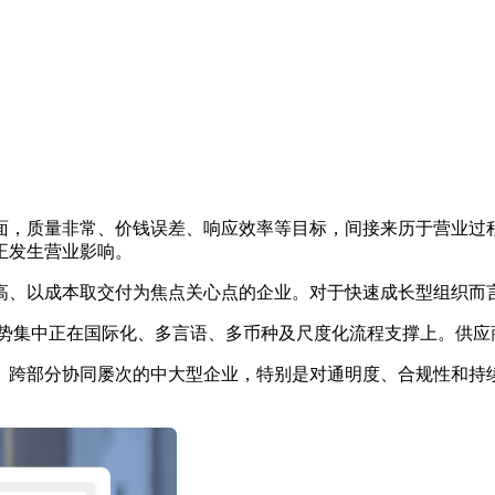
，质量非常、价钱误差、响应效率等目标，间接来历于营业过程
正发生营业影响。
、以成本取交付为焦点关心点的企业。对于快速成长型组织而
其劣势集中正在国际化、多言语、多币种及尺度化流程支撑上。供
跨部分协同屡次的中大型企业，特别是对通明度、合规性和持续