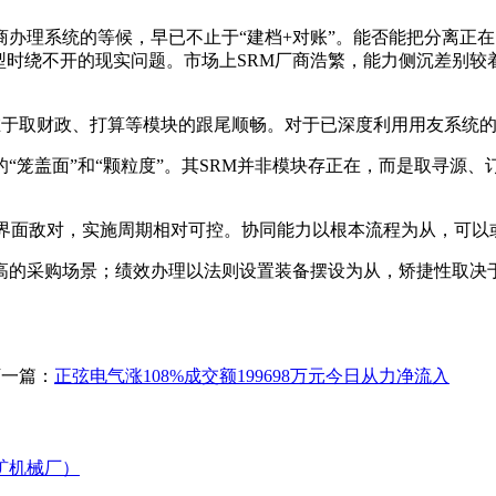
理系统的等候，早已不止于“建档+对账”。能否能把分离正在
型时绕不开的现实问题。市场上SRM厂商浩繁，能力侧沉差别
在于取财政、打算等模块的跟尾顺畅。对于已深度利用用友系统
笼盖面”和“颗粒度”。其SRM并非模块存正在，而是取寻源、
面敌对，实施周期相对可控。协同能力以根本流程为从，可以
采购场景；绩效办理以法则设置装备摆设为从，矫捷性取决于
下一篇：
正弦电气涨108%成交额199698万元今日从力净流入
矿机械厂）