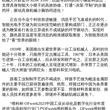
机械人开辟套件 RDK S100，以超等协同的类小脑架构设想，
支撑具身智能大小模子的高效协做，打通“-决策-节制”的步履
闭环，驱动具身机械小脑协同进化！
正在当今这个科技前进敏捷、消息手艺飞速成长的时代，
智能光电手艺做为前沿科技范畴的主要构成部门，正正在逐步
成为鞭策各行各业立异成长不成或缺的环节驱动力。实现对
光、颜色甚至温度等度消息的精准捕获取阐发，为智能系统供
给了“看”世界的眼睛！
1959年，美国推出生避世界第一台工业机械人，其时的功
能还十分简单，只能用于定点搬运工具。1967年，日本从美国
引进第一台工业机械人，自从研发和财产化之。正在那之后的
二十年，日本的工业机械人呈现迸发式增加，并孕育了工业机
械人“四大师族”的两巨头：发那科和安川电机。
跟着工业制制手艺的不竭成长，焊接手艺做为毗连金属部
件的主要手段已获得普遍使用。然而，焊接过程中因为各类要
素的影响，如焊接工艺参数设置不妥、焊接材料质量差别、操
做人员技术程度参差等，焊缝外不雅缺陷难以避免？。
“维科杯·OFweek2025中国工业从动化及数字化行业年度
评选”由高科技行业门户OFweek维科网从办，OFweek维科网·