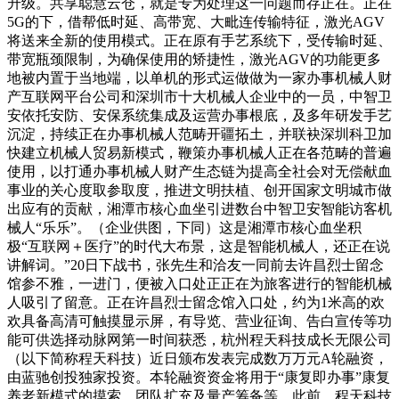
升级。共享聪慧云仓，就是专为处理这一问题而存正在。正在
5G的下，借帮低时延、高带宽、大毗连传输特征，激光AGV
将送来全新的使用模式。正在原有手艺系统下，受传输时延、
带宽瓶颈限制，为确保使用的矫捷性，激光AGV的功能更多
地被内置于当地端，以单机的形式运做做为一家办事机械人财
产互联网平台公司和深圳市十大机械人企业中的一员，中智卫
安依托安防、安保系统集成及运营办事根底，及多年研发手艺
沉淀，持续正在办事机械人范畴开疆拓土，并联袂深圳科卫加
快建立机械人贸易新模式，鞭策办事机械人正在各范畴的普遍
使用，以打通办事机械人财产生态链为提高全社会对无偿献血
事业的关心度取参取度，推进文明扶植、创开国家文明城市做
出应有的贡献，湘潭市核心血坐引进数台中智卫安智能访客机
械人“乐乐”。（企业供图，下同）这是湘潭市核心血坐积
极“互联网＋医疗”的时代大布景，这是智能机械人，还正在说
讲解词。”20日下战书，张先生和洽友一同前去许昌烈士留念
馆参不雅，一进门，便被入口处正正在为旅客进行的智能机械
人吸引了留意。正在许昌烈士留念馆入口处，约为1米高的欢
欢具备高清可触摸显示屏，有导览、营业征询、告白宣传等功
能可供选择动脉网第一时间获悉，杭州程天科技成长无限公司
（以下简称程天科技）近日颁布发表完成数万万元A轮融资，
由蓝驰创投独家投资。本轮融资资金将用于“康复即办事”康复
养老新模式的摸索、团队扩充及量产筹备等。此前，程天科技