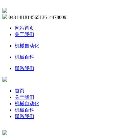
0431-81814565
13614478009
网站首页
关于我们
机械自动化
机械百科
联系我们
首页
关于我们
机械自动化
机械百科
联系我们