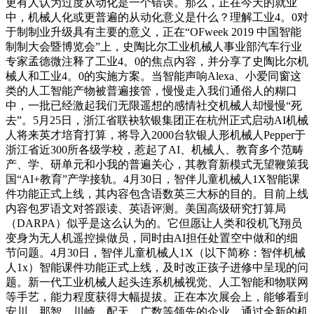
更有人认为过度从动化是一个错误。那么，正在今天的就业
中，机械人化或更普遍的从动化意义是什么？理解工业4。0对
于制制业升级具有主要的意义，正在“OFweek 2019 中国智能
制制大会暨博览会”上，史陶比尔工业机械人事业部汽车行业
专家孟德微注释了工业4。0的焦点内容，并分享了史陶比尔机
械人和工业4。0的实施方案。当智能声响Alexa、小爱同窗这
类的人工智能产物被普遍接管，慢慢走入我们通俗人的糊口
中，一批已经激起我们无限遥想的感情社交机械人却慢慢“死
去”。5月25日，浙江省联袂软银集团正在杭州正式启动AI机械
人将来英才培育打算，将导入2000台软银人形机械人Pepper于
浙江省近300所各级学校，惹起了AI、机械人、教育多个范畴
产、学、研单元和小我的普遍关心，其教育新模式无望鞭策我
国“AI+教育”产学接轨。4月30日，智伴儿童机械人1X智能课
件功能正式上线，其内容包含语数英三大标的目的。目前上线
内容包罗语文对答跟读、英语评测。美国高级研究打算局
（DARPA）似乎是这么认为的。它但愿让人类和役机飞翔员
变身为无人机遥控操做员，同时由AI担任处置空中做和的细
节问题。4月30日，智伴儿童机械人1X（以下简称：智伴机械
人1x）智能课件功能正式上线，及时改正孩子进修中呈现的问
题。新一代工业机械人起头连系机械视觉、人工智能和物联网
等手艺，能力程度获得大幅提拔。正在本次展会上，能够看到
安川、那智、川崎、配天、广数等领先的企业，通过全新的机