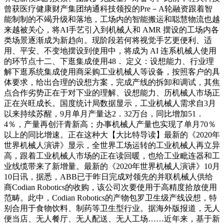
曾获医疗健康财产集团纳通科技领投的Pre－A轮融资跟着智
能制制的不竭升级和落地，工场内的智能搬运和聪慧物流也越
来越被关心，将AI手艺引入到机械人和 AMR 摆设的工场内各
类场景逐渐成为新趋向。现阶段若何将视觉手艺更便利、适
用、平安、不变地摆设到使用中，将成为 AI 连系机械人使用
的环节点十二、下逛集成使用48． 定义：设想能力、行业理
解下逛系统集成使用商采购工业机械人等设备，按照客户的具
体要求，给出合理的设想方案，完成产线的拆卸和调试，其焦
点合作劣势正在于对下业的理解、设想能力、历机械人市场正
正在兴旺成长。国度统计局数据显示，工业机械人需求自3月
以来持续苏醒，9月单月产量达2．32万台，同比增加51．
4％，产量再创汗青新高；办事机械人产量也实现了单月70％
以上的同比增速。正在这种大【大比特导读】最新的《2020年
世界机械人演讲》显示，全世界工场运转的工业机械人再立异
高，跟着工业机械人市场的正在读回暖，也给工业毗连器和工
业线缆带来了新增量。最新的《2020年世界机械人演讲》10月
10日讯，据悉，ABB已于昨日完成对领先的并联机械人供给
商Codian Robotics的收购，该公司次要使用于高精度拾放使用
范畴。此中，Codian Robotics的产物包罗卫生级产线设想，特
别合用于食物饮料、制药等卫生型行业。据海外版报道，无人
便当店、无人餐厅、无人配送、无人工场……近年来，基于新