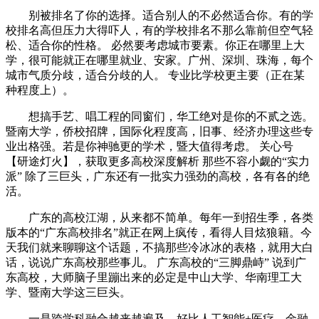
别被排名了你的选择。适合别人的不必然适合你。有的学
校排名高但压力大得吓人，有的学校排名不那么靠前但空气轻
松、适合你的性格。 必然要考虑城市要素。你正在哪里上大
学，很可能就正在哪里就业、安家。广州、深圳、珠海，每个
城市气质分歧，适合分歧的人。 专业比学校更主要（正在某
种程度上）。
想搞手艺、唱工程的同窗们，华工绝对是你的不贰之选。
暨南大学，侨校招牌，国际化程度高，旧事、经济办理这些专
业出格强。若是你神驰更的学术，暨大值得考虑。 关心号
【研途灯火】，获取更多高校深度解析 那些不容小觑的“实力
派” 除了三巨头，广东还有一批实力强劲的高校，各有各的绝
活。
广东的高校江湖，从来都不简单。每年一到招生季，各类
版本的“广东高校排名”就正在网上疯传，看得人目炫狼籍。今
天我们就来聊聊这个话题，不搞那些冷冰冰的表格，就用大白
话，说说广东高校那些事儿。 广东高校的“三脚鼎峙” 说到广
东高校，大师脑子里蹦出来的必定是中山大学、华南理工大
学、暨南大学这三巨头。
一是跨学科融合越来越遍及。好比人工智能+医疗、金融