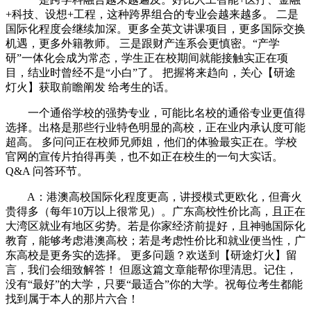
+科技、设想+工程，这种跨界组合的专业会越来越多。 二是
国际化程度会继续加深。更多全英文讲课项目，更多国际交换
机遇，更多外籍教师。 三是跟财产连系会更慎密。“产学
研”一体化会成为常态，学生正在校期间就能接触实正在项
目，结业时曾经不是“小白”了。 把握将来趋向，关心【研途
灯火】获取前瞻阐发 给考生的话。
一个通俗学校的强势专业，可能比名校的通俗专业更值得
选择。出格是那些行业特色明显的高校，正在业内承认度可能
超高。 多问问正在校师兄师姐，他们的体验最实正在。学校
官网的宣传片拍得再美，也不如正在校生的一句大实话。
Q&A 问答环节。
A：港澳高校国际化程度更高，讲授模式更欧化，但膏火
贵得多（每年10万以上很常见）。广东高校性价比高，且正在
大湾区就业有地区劣势。若是你家经济前提好，且神驰国际化
教育，能够考虑港澳高校；若是考虑性价比和就业便当性，广
东高校是更务实的选择。 更多问题？欢送到【研途灯火】留
言，我们会细致解答！ 但愿这篇文章能帮你理清思。记住，
没有“最好”的大学，只要“最适合”你的大学。祝每位考生都能
找到属于本人的那片六合！