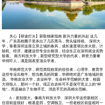
关心【研途灯火】获取独家指南 新兴力量的兴起 这几
年，广东高校圈子里杀出了几匹黑马，势头猛得很。 深圳大
学，靠着深圳这座立异之城的春风，成长速度堪比坐火箭。计
较机、经济、建建这些专业出格强，结业生正在深圳就业劣势
较着。 南方科技大学，新型研究型大学的代表，师资力量奢
华得吓人，满是国表里顶尖学者。
华南师范大学，师范类院校里的佼佼者，心理学、教育学
这些专业出格牛。想当教员的同窗，华师绝对是广东地域的首
选。 华南农业大学，农业科学、生命科学范畴的大拿，校园
大得惊人，那叫一个好。现正在农科可不是保守意义上的“种
地”，而是融合了生物手艺、消息手艺的高精尖范畴。
A：差别很大。像南方科技大学、深圳大学这些新校区，
住宿前提很好，根基是四，空调独卫。一些老校区前提相对一