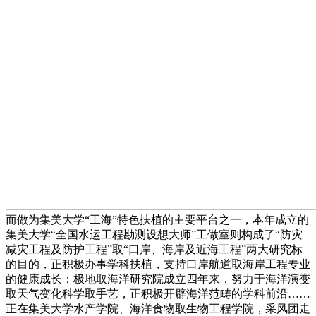
而做为集美大学“工海”特色扶植的主要平台之一，本年成立的
集美大学“全国水运工程勘测设想大师”工做室则构成了“防灾
减灾工程及防护工程”取“口岸、海岸及近海工程”两大研究标
的目的，正积极办事学科扶植，支持口岸航道取海岸工程专业
的健康成长；极地取海洋研究院成立四年来，努力于海洋演变
取天气变化科学取手艺，正积极开辟海洋范畴的学科前沿……
正在集美大学水产学院、海洋食物取生物工程学院，采风团走