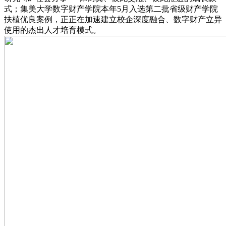
式；集美大学数字财产学院本年5月入选第二批省级财产学院
扶植优良案例，正正在加速建立校企深度融合、数字财产立异
使用的杰出人才培育模式。