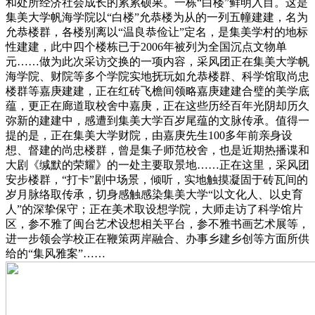
和处所经济社会成长的累累硕果。一栋“白楼”鲜明入目。这是
集美大学帆海学院以“白楼”允恭楼为从的一列五幢建建，名为
允恭楼群，各楼别离以“温良恭俭让”定名，是集美学村的地标
性建建，此中四个楼栋已于2006年被列为全国沉点文物单
元……做为此次采访交换的一项内容，采风团正在集美大学帆
海学院、财院等多个学院实地抚玩如允恭楼群、科学馆取尚忠
楼群等嘉庚建建，正在红砖飞檐间领略嘉庚建建合璧的美学底
蕴，更正在廊道取校舍中嘉庚，正在这些历经百年光阴却历久
弥新的建建中，感遭到集美大学百岁尾蕴的文脉传承。值得一
提的是，正在集美大学财院，由嘉庚先生100多年前亲身设
想、督建的尚忠楼群，曾是集子师范校舍，也是近期热播谍和
大剧《缄默的荣耀》的一处主要取景地……正在这里，采风团
安步楼群，“打卡”剧中场景，倾听，实地触摸凝固于砖瓦间的
岁月脉络取传承，切身感触感染集美大学“以文化人、以史育
人”的深挚保守；正在美术取设想学院，大师走访了科学馆片
区，参不雅了闽台艺术设想相关平台，参不雅书画艺术展等，
进一步领会学校正在鞭策两岸融合、办事乡建乡创等方面所供
给的“集风雅案”……