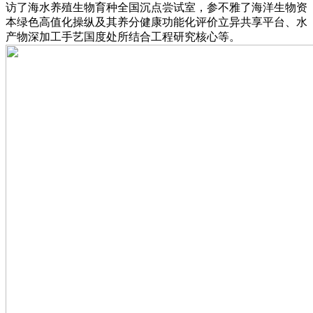
访了海水养殖生物育种全国沉点尝试室，参不雅了海洋生物资
本绿色高值化操纵及其养分健康功能化评价立异共享平台、水
产物深加工手艺国度处所结合工程研究核心等。