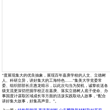
“度展现集大的优良抽象，展现百年嘉庚学校的人文、立德树
人、科研立异，讲好集大的工海特色……”集美大学党委常
委、组织部部长庄惠龙暗示，以此次勾当为契机，诚挚欢送各
级支流更深切挖掘学校正在嘉庚、落实立德树人底子使命、办
事国度计谋取区域成长等方面的活泼实践取动人故事，“配合
讲好集大故事，好集高声音。”。