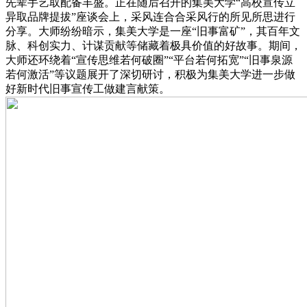
先辈手艺取配备丰盛。正在随后召开的集美大学“高校宣传立
异取品牌提拔”座谈会上，采风连合合采风行的所见所思进行
分享。大师纷纷暗示，集美大学是一座“旧事富矿”，其百年文
脉、科创实力、计谋贡献等储藏着极具价值的好故事。期间，
大师还环绕着“宣传思维若何破圈”“平台若何拓宽”“旧事泉源
若何激活”等议题展开了深切研讨，积极为集美大学进一步做
好新时代旧事宣传工做建言献策。