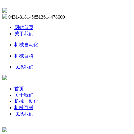
0431-81814565
13614478009
网站首页
关于我们
机械自动化
机械百科
联系我们
首页
关于我们
机械自动化
机械百科
联系我们