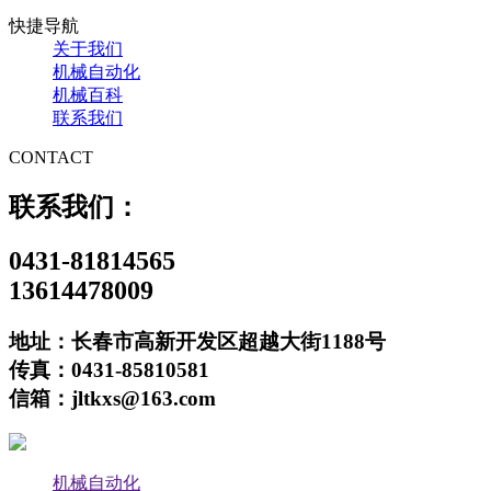
快捷导航
关于我们
机械自动化
机械百科
联系我们
CONTACT
联系我们：
0431-81814565
13614478009
地址：长春市高新开发区超越大街1188号
传真：0431-85810581
信箱：jltkxs@163.com
机械自动化