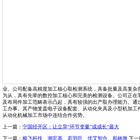
业。公司配备高精度加工核心取检测系统，具备批量及高复杂
为从，具有先辈的数控加工核心和完美的检测设备。公司正在
及布局件加工范畴表示凸起，具有较强的出产取办理能力。通
工办事。其产物笼盖电子设备配套、从动化夹具及小型机加工件
从动化机械加工市场中连结合作劣势。
上一篇：
宁国经开区：让立异“环节变量”成成长“最大
下一篇：
极飞科技、潮宏基、若羽臣、优艾智合、和林微
下一