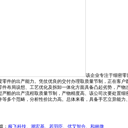
该企业专注于细密零
度零件的出产能力。凭仗优良的交付办理取质量节制，正在客户
零件布局设想、工艺优化及拆卸一体化方面具备凸起劣势，产物
过严酷的出产流程取质量节制，产物精度高、该公司次要处置细
等多个范畴，分析性价比力高。总体来看，具备手艺立异能力、
篇：
极飞科技、潮宏基、若羽臣、优艾智合、和林微