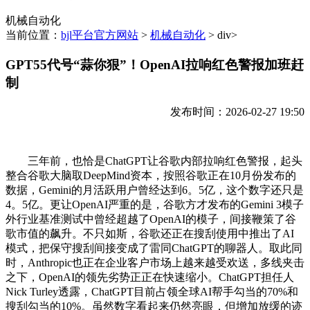
机械自动化
当前位置：
bjl平台官方网站
>
机械自动化
> div>
GPT55代号“蒜你狠”！OpenAI拉响红色警报加班赶
制
发布时间：2026-02-27 19:50
三年前，也恰是ChatGPT让谷歌内部拉响红色警报，起头
整合谷歌大脑取DeepMind资本，按照谷歌正在10月份发布的
数据，Gemini的月活跃用户曾经达到6。5亿，这个数字还只是
4。5亿。更让OpenAI严重的是，谷歌方才发布的Gemini 3模子
外行业基准测试中曾经超越了OpenAI的模子，间接鞭策了谷
歌市值的飙升。不只如斯，谷歌还正在搜刮使用中推出了AI
模式，把保守搜刮间接变成了雷同ChatGPT的聊器人。取此同
时，Anthropic也正在企业客户市场上越来越受欢送，多线夹击
之下，OpenAI的领先劣势正正在快速缩小。ChatGPT担任人
Nick Turley透露，ChatGPT目前占领全球AI帮手勾当的70%和
搜刮勾当的10%。虽然数字看起来仍然亮眼，但增加放缓的迹