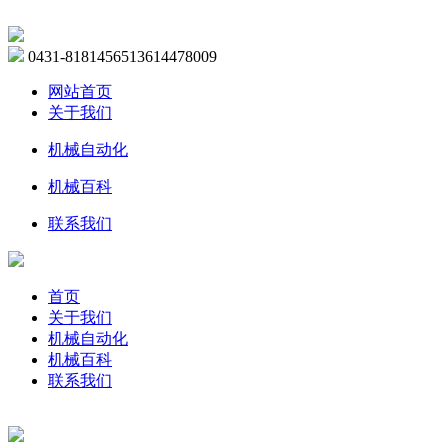
0431-81814565
13614478009
网站首页
关于我们
机械自动化
机械百科
联系我们
首页
关于我们
机械自动化
机械百科
联系我们