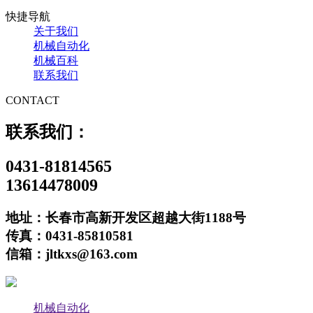
快捷导航
关于我们
机械自动化
机械百科
联系我们
CONTACT
联系我们：
0431-81814565
13614478009
地址：长春市高新开发区超越大街1188号
传真：0431-85810581
信箱：jltkxs@163.com
机械自动化