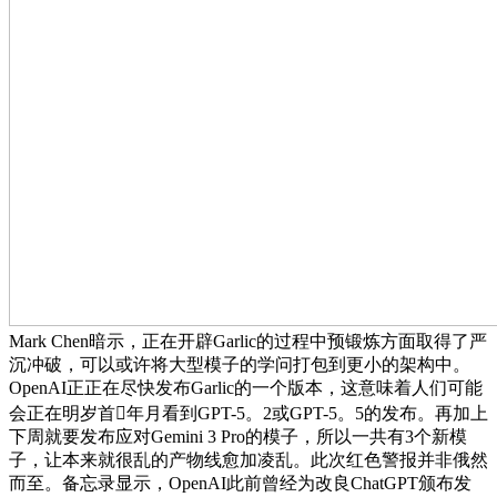
Mark Chen暗示，正在开辟Garlic的过程中预锻炼方面取得了严
沉冲破，可以或许将大型模子的学问打包到更小的架构中。
OpenAI正正在尽快发布Garlic的一个版本，这意味着人们可能
会正在明岁首年月看到GPT-5。2或GPT-5。5的发布。再加上
下周就要发布应对Gemini 3 Pro的模子，所以一共有3个新模
子，让本来就很乱的产物线愈加凌乱。此次红色警报并非俄然
而至。备忘录显示，OpenAI此前曾经为改良ChatGPT颁布发