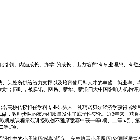
引领、内涵成长、办学”的成长，出力培育“有事业理想、有敬
、为处所供给智力支撑以及培育使用型人才的丰盛，就业率、考
动状”；同时，被腾讯、网易、新华、新浪四大中国影响力机构评选
名高校传授担任学科专业带头人，礼聘诺贝尔经济学获得者埃里
做，教师步队的布局和质量发生了底子性变化。近3年来，获近4
取机械课程示范讲授取创不雅摩竞赛中获一等6项、二等5项，第
二等1项。
照附件中的小我简历(模版)照实、完整填写小我履历(免得脱漏错