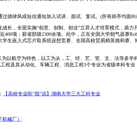
德律风或短信通知加入试讲、面试、复试。(所有岗亭均面向已
长，全面实施“创意、创制、创业”立异人才培育模式，鼎力
400项；获省部级2300余项。此中，正在全国大学朝气器赛Rob
大学生嵌入式芯片取系统设想竞赛、全国高校贸易精英挑和赛、
为以航空为特色，以工为从，工、经、艺、管、文、法等多学科协
气工程及其从动化、车辆工程、消息工程3个专业为省级本科专
。
：
【高校专业听“我”说】湖南大学三大工科专业
矿机械厂）