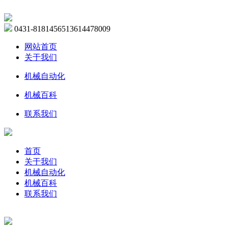
0431-81814565
13614478009
网站首页
关于我们
机械自动化
机械百科
联系我们
首页
关于我们
机械自动化
机械百科
联系我们